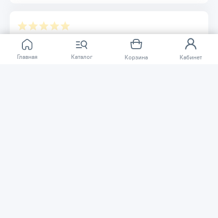
Отзывов ещё нет.
Главная
Каталог
Корзина
Кабинет
Расскажите о товаре, который приобрели у нас.
Благодаря этому другие покупатели смогут узнать о
качестве, достоинствах и возможных недостатках
товара, который они собираются приобрести.
Написать отзыв
Нужна помощь?
Задайте вопрос о товаре, и мы или другие покупатели
помогут вам с ответом. Ваш вопрос может быть полезен
и другим покупателям.
Задать вопрос