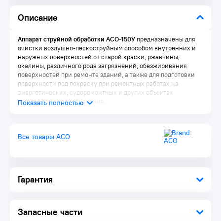
Описание
Аппарат струйной обработки АСО-150У
предназначены для
очистки воздушно-пескоструйным способом внутренних и
наружных поверхностей от старой краски, ржавчины,
окалины, различного рода загрязнений, обезжиривания
поверхностей при ремонте зданий, а также для подготовки
поверхности под покраску при ремонтных работах на
энергетических, судоремонтных и других объектах
промышленного назначения.
Качество и производительность
пескоструйных
(дробеструйных) работ в значительной мере зависят от
давления и количества воздуха, проходящего через сопло.
Все товары АСО
При обработке металлоконструкций требуется давление 5-7
атм., при обработке камня и бетона достаточно 3-4 атм.
Комплектация
Гарантия
Бак 150 л
Соплодержатель
Рукав абразивный 10 м
Дистанционное управление
Запасные части
Сопло 2 шт.