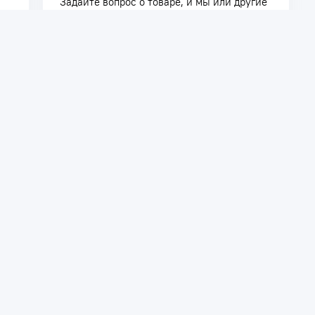
Задайте вопрос о товаре, и мы или другие
покупатели помогут вам с ответом. Ваш
вопрос может быть полезен и другим
покупателям.
Задать вопрос
телям
Сотрудничество
ть заказ
Дилерам
Поставщикам