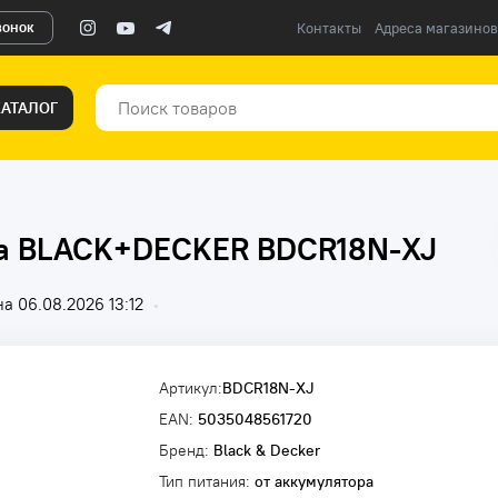
вонок
Контакты
Адреса магазинов
КАТАЛОГ
ла BLACK+DECKER BDCR18N-XJ
а 06.08.2026 13:12
•
Артикул:
BDCR18N-XJ
EAN:
5035048561720
Бренд:
Black & Decker
Тип питания:
от аккумулятора