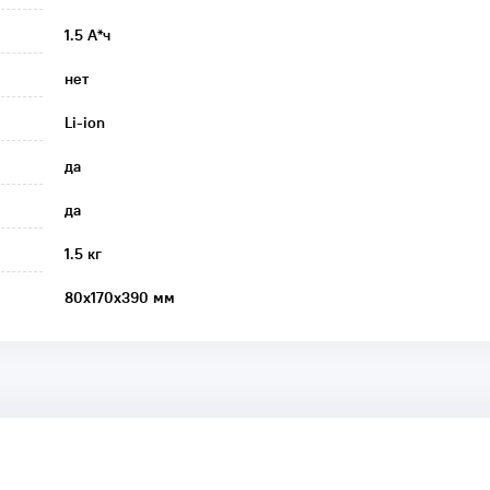
1.5 А*ч
нет
Li-ion
да
да
1.5 кг
80х170х390 мм