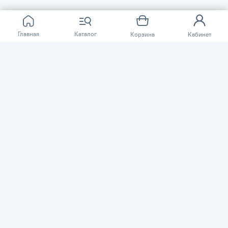
Главная
Каталог
Корзина
Кабинет
О КОМПАНИИ
ПОКУПАТЕЛЯМ
Сеть магазинов «TSSP» © 2003 – 2026
Публичная оферта
Политика конфиденциальности