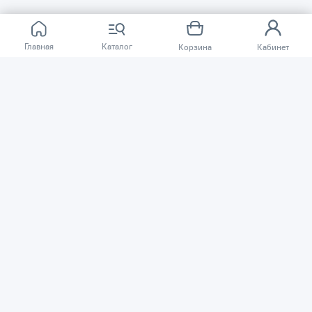
Главная
Каталог
Корзина
Кабинет
О КОМПАНИИ
ПОКУПАТЕЛЯМ
Сеть магазинов «TSSP» © 2003 – 2026
Публичная оферта
Политика конфиденциальности