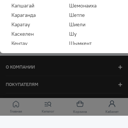
Капшагай
Шемонаиха
Караганда
Шетпе
Каратау
Шиели
Каскелен
Шу
Кентау
Шымкент
Кокшетау
Щучинск
Кордай
Экибастуз
О КОМПАНИИ
Костанай
ПОКУПАТЕЛЯМ
Главная
Каталог
Корзина
Кабинет