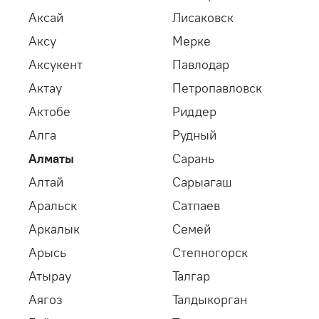
Аксай
Лисаковск
Аксу
Мерке
Аксукент
Павлодар
Садовые шланги
Системы хранения шлангов
Актау
Петропавловск
Актобе
Риддер
Алга
Рудный
Алматы
Сарань
Алтай
Сарыагаш
Соединители и коннекторы
Распределители
Аральск
Сатпаев
Аркалык
Семей
Арысь
Степногорск
Атырау
Талгар
Аягоз
Талдыкорган