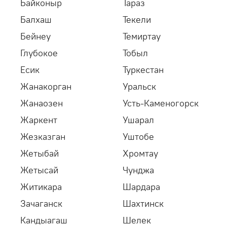
Таймеры
Байконыр
Тараз
Балхаш
Текели
Найдено:
0 товаров
Бейнеу
Темиртау
Глубокое
Тобыл
Фильтры
Есик
Туркестан
Жанакорган
Уральск
Бренд: HoZelock
Очистить все
Жанаозен
Усть-Каменогорск
Жаркент
Ушарал
Жезказган
Уштобе
Жетыбай
Хромтау
Жетысай
Чунджа
Житикара
Шардара
Зачаганск
Шахтинск
Кандыагаш
Шелек