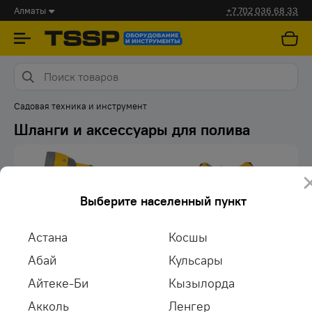
Алматы
+7 702 036 68 33
Садовая техника и инструмент
Шланги и аксессуары для полива
Выберите населенный пункт
Астана
Косшы
Пистолеты-распылители
Садовые дождеватели
Абай
Кульсары
Айтеке-Би
Кызылорда
Акколь
Ленгер