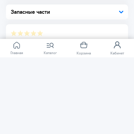
Инструкция по эксплуатации
Запасные части
Отзывов ещё нет.
Главная
Каталог
Корзина
Кабинет
Расскажите о товаре, который приобрели у нас.
Благодаря этому другие покупатели смогут узнать о
качестве, достоинствах и возможных недостатках
товара, который они собираются приобрести.
Написать отзыв
Нужна помощь?
Задайте вопрос о товаре, и мы или другие покупатели
помогут вам с ответом. Ваш вопрос может быть полезен
и другим покупателям.