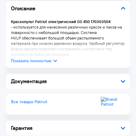
Описание
Краскопульт Patriot электрический SG 450 170303504
-
используется для нанесения различных красок и лаков на
поверхности с небольшой площадью. Система
HVLP обеспечивает большой объем распыляемого
материала при низком давлении воздуха. Удобный регулятор
формы факела позволяет настраивать инструмент под
конкретную рабочую операцию.
Преимущества:
Регулятор формы факела
Документация
Вертикальная и горизонтальна регулировка положения
струи
Конструкция сопла и надежный компрессор позволяют
равномерно распылять материал
Все товары Patriot
Компактная конструкция и эргономичная рукоятка с
противоскользящими резиновыми накладками Extra Grip
Комплектация:
Краскопульт элекстрический: 1 шт.
Гарантия
Стакан для измерения вязкости: 1 шт.