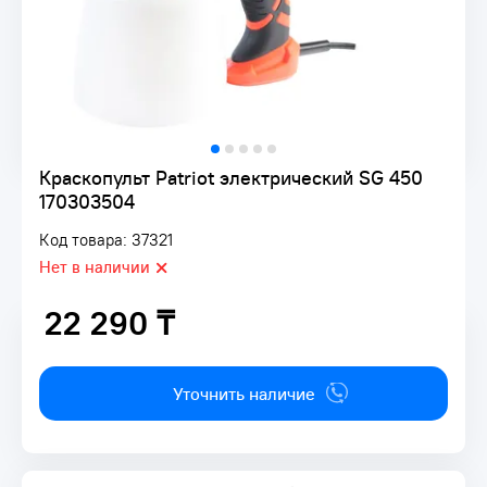
Краскопульт Patriot электрический SG 450
170303504
Код товара: 37321
Нет в наличии
22 290 ₸
22 290 ₸
Уточнить наличие