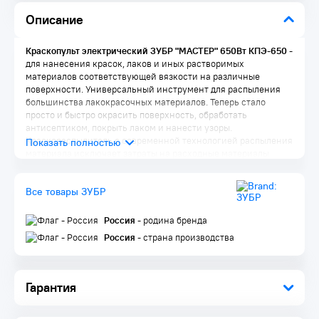
Описание
Краскопульт электрический ЗУБР "МАСТЕР" 650Вт КПЭ-650
-
для нанесения красок, лаков и иных растворимых
материалов соответствующей вязкости на различные
поверхности. Универсальный инструмент для распыления
большинства лакокрасочных материалов. Теперь стало
просто и быстро окрасить поверхность, обработать
антисептиком, покрыть лаком и нанести узоры.
Краскораспылитель с современной технологией распыления
материала исключает затраты на расходные материалы
(валики, кисти), уменьшает расход наносимого материала,
предотвращает образование разводов и потеков,
Все товары ЗУБР
существенно улучшает качество и облегчает.
Россия
- родина бренда
Преимущества:
Россия
- страна производства
Максимальная вязкость: 60 DIN/сек
Длинный шланг (3 м) - для большего радиуса работы
Высокий процент переноса ЛКМ на окрашиваемую
поверхность - для высокой производительности
Гарантия
Регулировка формы сопла
Отсуствие разводов и потеков