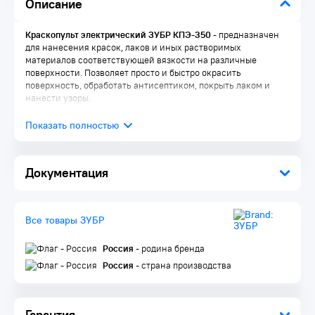
Описание
Краскопульт электрический ЗУБР КПЭ-350
- предназначен
для нанесения красок, лаков и иных растворимых
материалов соответствующей вязкости на различные
поверхности. Позволяет просто и быстро окрасить
поверхность, обработать антисептиком, покрыть лаком и
нанести узоры.
Преимущества:
Подходит для широкого круга материалов
Документация
Регулировка расхода позволяет использовать материалы
различной вязкости (краски на разной основе, лаки и т.п.)
и выполнять разнообразные работы (окраска, покрытие,
Все товары ЗУБР
опрыскивание)
Регулировка формы сопла для горизонтальной и
вертикальной окраски, а также для труднодоступных
Россия
- родина бренда
поверхностей
Россия
- страна производства
Сниженные вибрация и шум по сравнению с
аналогичными краскопультами по системе высокого
давления
Расходная емкость объемом 800 мл позволяет длительно
Гарантия