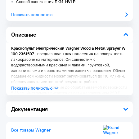
Способ распыления ЛКМ:
HVLP
Показать полностью
Описание
Краскопульт электрический Wagner Wood & Metal Sprayer W
100 2361507
- предназначен для нанесения на поверхность
лакокрасочных материалов. Он совместим с
водорастворимыми красками и лаками, грунтовкой,
закрепителями и средствами для защиты древесины. Объем
подаваемой жидкости может регулироваться до 110 мл/мин,
обеспечивая качественный результат работы.
Рекомендуемое расстояние до обрабатываемой поверхности
5-15 см. Инструмент питается от сети напряжением 230 В,
потребляемая мощность составляет 280 Вт.
Документация
Преимущества:
Все товары Wagner
Простота в эксплуатации электрического
краскораспылителя