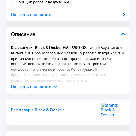
Принцип работы:
воздушный
Показать полностью
Описание
Краскопульт Black & Decker HVLP200-QS
- используется для
выполнения разнообразных малярных работ. Электрический
привод существенно облегчает процесс окрашивания
больших поверхностей. Наполнение бачка краской
осуществляется легко и просто. Конструкцией
предусматривается индикация расхода краски, что
позволяет своевременно доливать смесь.
Преимущества:
Простая и точная система регулировки режима
распыления
Долгий срок службы
Все товары Black & Decker
Современный дизайн Black&Decker HVLP200
Удобная форма рукояти
Звуковое давление - 78 дБ (А)
Комплектация: