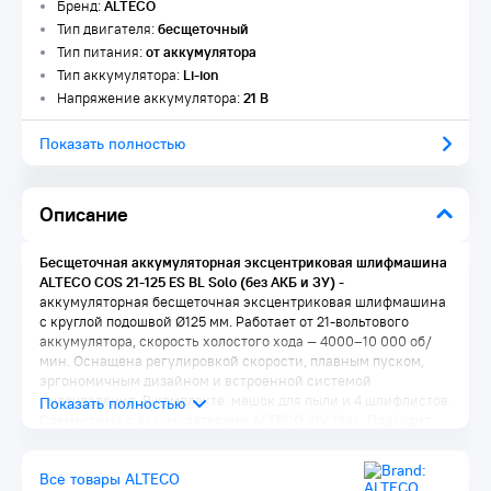
Бренд:
ALTECO
Тип двигателя:
бесщеточный
Тип питания:
от аккумулятора
Тип аккумулятора:
Li-ion
Напряжение аккумулятора:
21 В
Показать полностью
Описание
Бесщеточная аккумуляторная эксцентриковая шлифмашина
ALTECO COS 21-125 ES BL Solo (без АКБ и ЗУ)
-
аккумуляторная бесщеточная эксцентриковая шлифмашина
с круглой подошвой Ø125 мм. Работает от 21-вольтового
аккумулятора, скорость холостого хода — 4000–10 000 об/
мин. Оснащена регулировкой скорости, плавным пуском,
эргономичным дизайном и встроенной системой
пылеудаления. В комплекте: мешок для пыли и 4 шлифлистов.
Совместима с аккумуляторами ALTECO 21V Max. Подходит
для бытовых, полупрофессиональных и профессиональных
задач.
Все товары ALTECO
Особенности ALTECO COS 21-125 ES BL Solo: